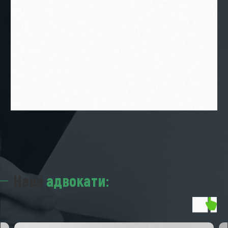
Наші
адвокати: