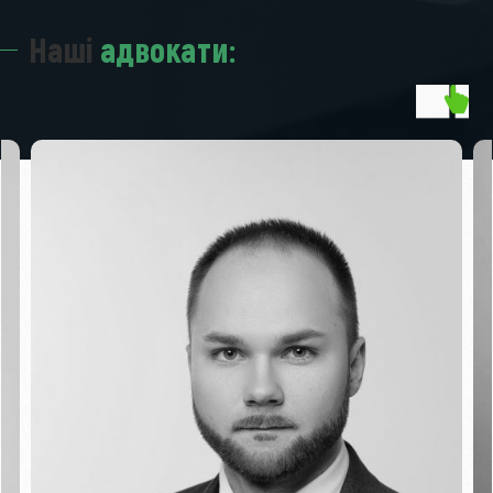
Наші
адвокати: